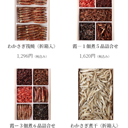
わかさぎ筏焼《折箱入》
霞―１佃煮５品詰合せ
1,296円
1,620円
（税込み）
（税込み）
霞ー３佃煮６品詰合せ
わかさぎ煮干《折箱入》